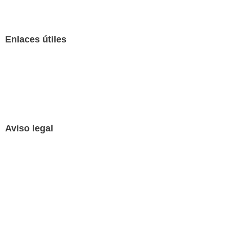
Soluciones
Enlaces útiles
Reconomy
RLG
Contáctanos
Aviso legal
Aviso Legal
Política de Privacidad