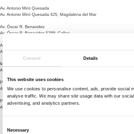
Av. Antonio Miró Quesada
Av. Antonio Miró Quesada 425, Magdalena del Mar
Av. Óscar R. Benavides
Av. Óscar R. Benavides 5289, Callao
Av. Belisario Suarez
Av. Belisario Suarez 1075, San Juan de Miraflores
Consent
Details
Makro Surco
Av. Jorge Chavez 1209, Santiago de Surco, Lima
This website uses cookies
Plaza Vea El Cortijo
Av. República de Panamá 515, Barranco, Lima
We use cookies to personalise content, ads, provide social 
analyse traffic. We may share site usage data with our socia
Plaza Vea Higuereta
advertising, and analytics partners.
Av. Aviación 5051, Santiago de Surco 15038, Surco, Lima
Consent
Necessary
Selection