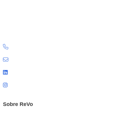
ReVo Oficinas
+51 960 203 528
peru@revo360.com
LinkedIn
Instagram
Sobre ReVo
Nosotros
Sostenibilidad