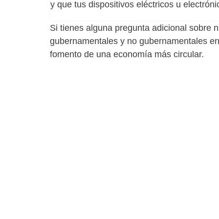
y que tus dispositivos eléctricos u electr
Si tienes alguna pregunta adicional sobre 
gubernamentales y no gubernamentales en c
fomento de una economía más circular.
Si tienes alguna pr
servic
Estamos aquí para ayudar a productores, generador