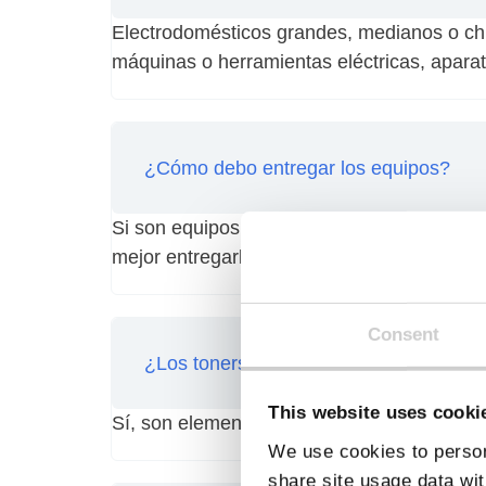
Electrodomésticos grandes, medianos o chi
máquinas o herramientas eléctricas, aparat
¿Cómo debo entregar los equipos?
Si son equipos grandes, pueden ser entreg
mejor entregarlos en cajas o bolsas para 
Consent
¿Los toners, tinta, cables, focos, bate
This website uses cooki
Sí, son elementos y componentes de los R
We use cookies to person
share site usage data wit