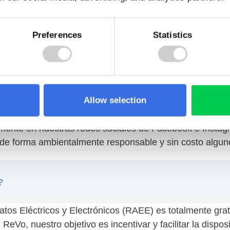
Preferences
Statistics
e recolección para que sea accesible a todos los habita
éctricos y Electrónicos (RAEE) de las siguientes maner
a cualquiera de nuestros puntos de recolección fijos, co
s dejar tus aparatos eléctricos y electrónicos usados de
Allow selection
te atento a nuestros eventos de recolección organizado
mente en nuestras redes sociales de Facebook e Instag
de forma ambientalmente responsable y sin costo algun
?
atos Eléctricos y Electrónicos (RAEE) es totalmente gra
ReVo, nuestro objetivo es incentivar y facilitar la dispo