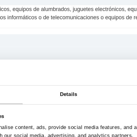
cos, equipos de alumbrados, juguetes electrónicos, equ
os informáticos o de telecomunicaciones o equipos de re
amos como tal, sin ser manipulados. Sin son equipos m
evitar que se puedan dañar aún más.
Details
rías, pilas y cargadores son RAEE?
es
AEE y también deben ser reciclados.
alise content, ads, provide social media features, and 
h our social media, advertising, and analytics partners.