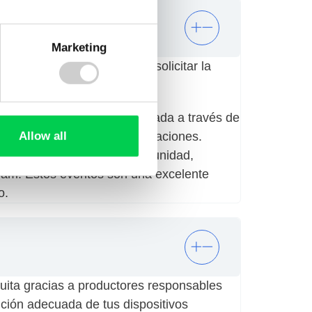
Marketing
ntes de colombia. Puedes solicitar la
as:
nsulta su ubicación más cercada a través de
 manera segura y sin complicaciones.
Allow all
s para tu empresa o tu comunidad,
ram. Estos eventos son una excelente
o.
tuita gracias a productores responsables
sición adecuada de tus dispositivos