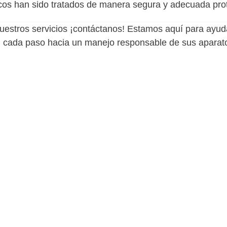
ónicos han sido tratados de manera segura y adecuada pr
nuestros servicios ¡contáctanos! Estamos aquí para ayu
ada paso hacia un manejo responsable de sus aparatos 
egunta adicional sobr
ios ¡contáctanos!.
es, entidades gubernamentales y no gubernamentales e