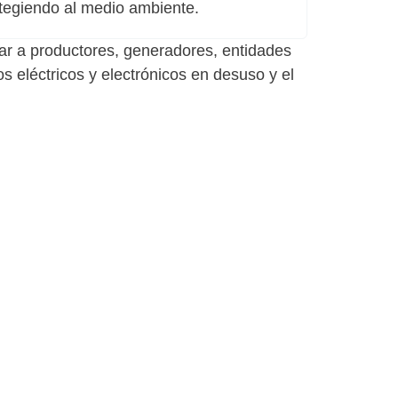
otegiendo al medio ambiente.
dar a productores, generadores, entidades
eléctricos y electrónicos en desuso y el
e nuestros
n cada paso hacia un manejo