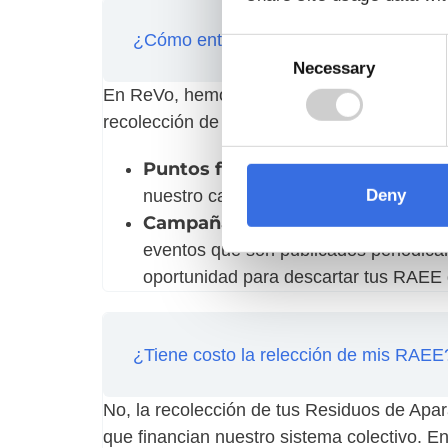
¿Cómo entregar mis RAEE?
Consent
Necessary
Selection
En ReVo, hemos diseñado nuestro proceso d
recolección de tus Residuos de Aparatos El
Puntos fijos de recolección:
Visit
nuestro canal de whatsapp. Allí podrá
Deny
Campañas de recolección:
Manten
eventos que son publicados periódica
oportunidad para descartar tus RAEE 
¿Tiene costo la relección de mis RAEE
No, la recolección de tus Residuos de Apar
que financian nuestro sistema colectivo. En 