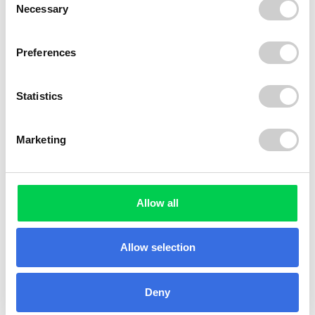
Al implementar una solución
a medida,
impulsada
Necessary
Selection
por la tecnología, estamos permitiendo un reciclaje
eficiente y fomentando una
economía circular que
beneficia a las empresas, los consumidores y el
Preferences
medio ambiente por igual. Esta iniciativa sienta un
sólido precedente para la gestión regional
Statistics
escalable y eficaz de l
as devoluciones
de depósitos
de bebidas. Queremos agradecer a Plan Vale,
CIEMSA y CSI su colaboración y compromiso para
Marketing
hacer de este proyecto un éxito.”
Allow all
Acerca de Plan Vale Uruguay
Plan Vale
es un plan nacional aprobado por el
Allow selection
Ministerio de Ambiente en 2022 para recolectar y
valorizar envases para cumplir con la normativa
nacional y las metas de recuperación establecidas por
Deny
el Ministerio de Ambiente en la