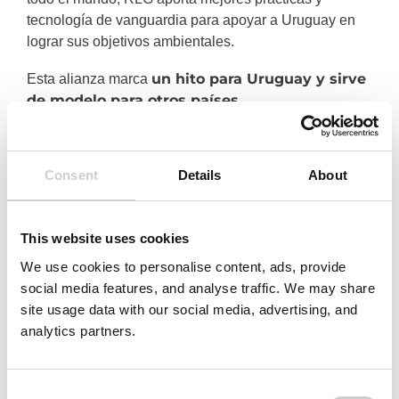
tecnología de vanguardia para apoyar a Uruguay en
lograr sus objetivos ambientales.
un hito para Uruguay y sirve
Esta alianza marca
de modelo para otros países
latinoamericanos
que estén considerando
iniciativas similares. La iniciativa no solo acelera los
esfuerzos de sostenibilidad del país, sino que también
Consent
Details
About
sirve como un modelo escalable para América Latina.
This website uses cookies
”
We use cookies to personalise content, ads, provide
Patrick Wiedemann, CEO de RLG y CEO de
social media features, and analyse traffic. We may share
la División Comply de Reconomy
, comentó:
site usage data with our social media, advertising, and
analytics partners.
“
RLG se enorgullece de traer su experiencia global
en
SDDR
a Uruguay, marcando un importante paso
adelante para la sostenibilidad en América Latina.
Consent