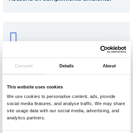
Ejecución de jornadas de educación y
sensibilización ambiental
Consent
Details
About
This website uses cookies
We use cookies to personalise content, ads, provide
social media features, and analyse traffic. We may share
site usage data with our social media, advertising, and
Estas son nuestras soluciones para
analytics partners.
estar más cerca de ti