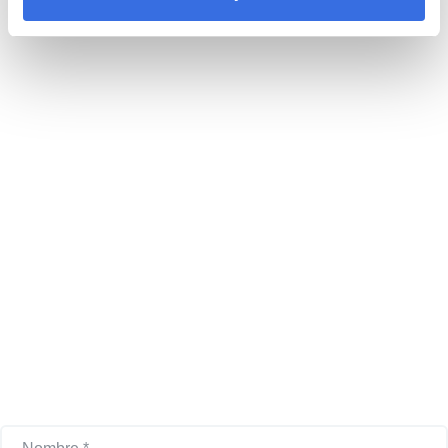
Si tienes alguna pregunta
adicional sobre nuestros
servicios ¡contáctanos!.
Estamos aquí para ayudar a productores, generadores,
entidades gubernamentales y no gubernamentales en cada
paso hacia un manejo responsable de sus residuos eléctricos
y electrónicos y el fomento de una economía más circular.