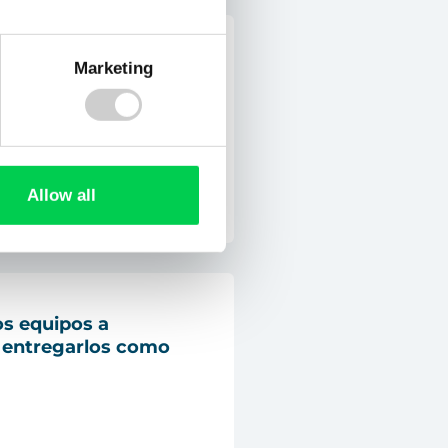
ega de
residuos que
Marketing
ntes, manipular con
s circuitos de
liberación de gases a
 aceites durante la
Allow all
os equipos a
 entregarlos como