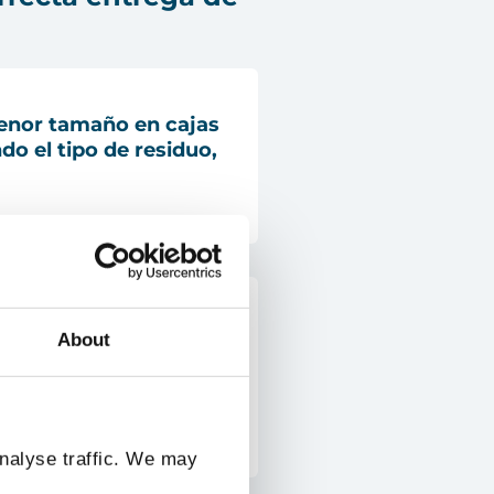
menor tamaño
en cajas
do el tipo de residuo,
maño no requieren ser
About
puedes entregarlos
puertas, proteger
precaución.
analyse traffic. We may