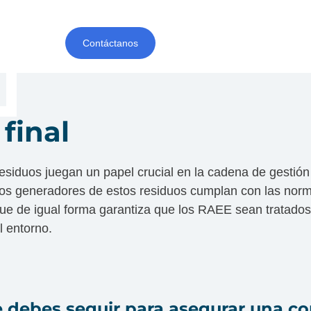
Contáctanos​
final
siduos juegan un papel crucial en la cadena de gestión
los generadores de estos residuos cumplan con las norm
 que de igual forma garantiza que los RAEE sean tratado
l entorno.
e debes seguir para asegurar una co