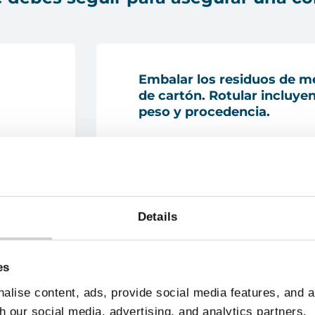
Embalar los residuos de 
de cartón. Rotular incluyen
peso y procedencia.
Si son
residuos de gran ta
Details
embalados
, sin embargo, 
nas
empacados o asegurar sus 
cristales y manipular con 
es
alise content, ads, provide social media features, and 
h our social media, advertising, and analytics partners.