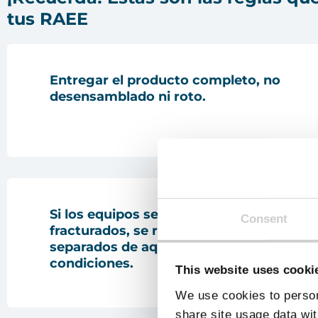
tus RAEE
Entregar el producto completo
, no
desensamblado ni roto.
Si los
equipos se encuentran rotos y/o
Consent
fracturados, se recomienda entregarlos
separados
de aquellos que están en bue
condiciones.
This website uses cooki
We use cookies to person
share site usage data wit