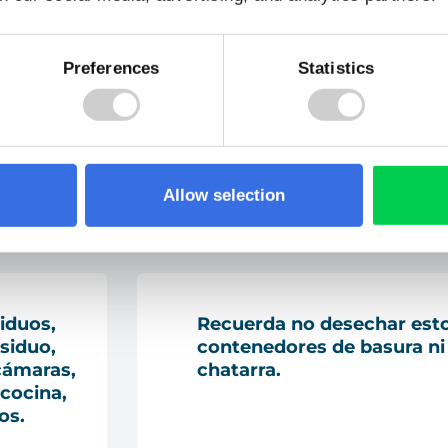
s
Durante el traslado y entr
Preferences
Statistics
os –
contengan gases refrigera
cuidado y evita golpes
a lo
refrigeración para impedir 
la atmósfera o derrames de
actividad.
Allow selection
iduos,
Recuerda
no desechar est
esiduo
,
contenedores de basura ni
cámaras,
chatarra
.
cocina,
os.