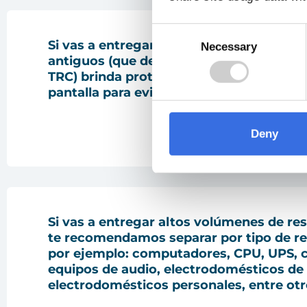
Consent
Si vas a entregar monitores y televisore
Necessary
Selection
antiguos (que de tubos de rayos catódic
TRC)
brinda protección individual a cada
pantalla
para evitar que se rompa.
Deny
Si vas a entregar altos volúmenes de res
te recomendamos
separar por tipo de r
por ejemplo: computadores, CPU, UPS, 
equipos de audio, electrodomésticos de 
electrodomésticos personales, entre otr