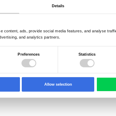
Details
MX-119 – MACSTORE ACOXPA
e content, ads, provide social media features, and analyse traf
dvertising, and analytics partners.
Leer más
Preferences
Statistics
Allow selection