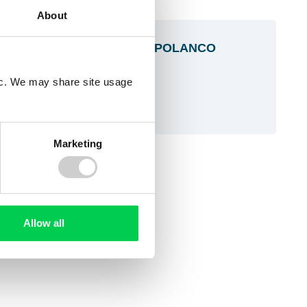
About
MX-116 – MACSTORE POLANCO
fic. We may share site usage
Leer más
Marketing
Allow all